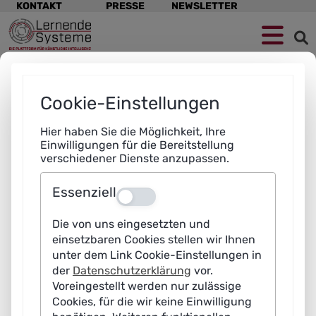
Navigation
KONTAKT
PRESSE
NEWSLETTER
überspringen
Zur
Zum
Zum
Navigation
Hauptinhalt
Footer
springen
springen
springen
Cookie-Einstellungen
Hier haben Sie die Möglichkeit, Ihre
Einwilligungen für die Bereitstellung
verschiedener Dienste anzupassen.
Essenziell
Aus
Die von uns eingesetzten und
einsetzbaren Cookies stellen wir Ihnen
unter dem Link Cookie-Einstellungen in
der
Datenschutzerklärung
vor.
Voreingestellt werden nur zulässige
Cookies, für die wir keine Einwilligung