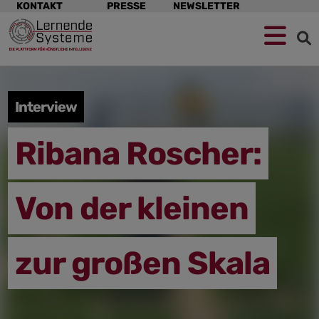
Navigation
KONTAKT
PRESSE
NEWSLETTER
überspringen
Zur
Zum
Zum
Navigation
Hauptinhalt
Footer
springen
springen
springen
Interview
Ribana Roscher:
Von der kleinen
zur großen Skala