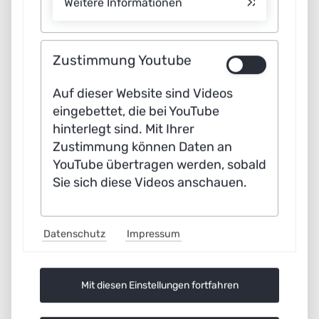
den Disziplinen zu finden. PhenoRob
Weitere Informationen
läuft seit ungefähr zwei Jahren. Wir
sind also gerade an dem Punkt, an
Zustimmung Youtube
dem Fragestellungen der
Pflanzenwissenschaftler und der
Auf dieser Website sind Videos
eingebettet, die bei YouTube
Landwirte mit neuen Technologien
hinterlegt sind. Mit Ihrer
angegangen und in KI-gestützte
Zustimmung können Daten an
Programme umgewandelt werden
YouTube übertragen werden, sobald
Sie sich diese Videos anschauen.
können.
1)
Exzellenzcluster PhenoRob – Robotics and
Datenschutz
Impressum
Phenotyping for Sustainable Crop Production,
http://www.phenorob.de
Mit diesen Einstellungen fortfahren
1
vorwärts