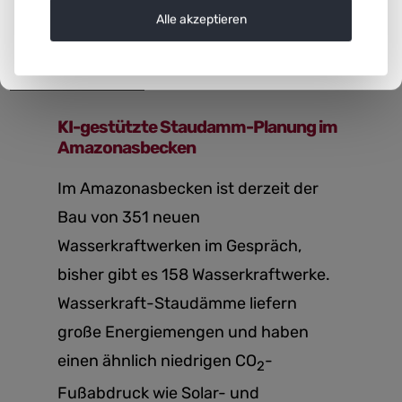
Alle akzeptieren
Projekt
KI-gestützte Staudamm-Planung im
Amazonasbecken
Im Amazonasbecken ist derzeit der
Bau von 351 neuen
Wasserkraftwerken im Gespräch,
bisher gibt es 158 Wasserkraftwerke.
Wasserkraft-Staudämme liefern
große Energiemengen und haben
einen ähnlich niedrigen CO
-
2
Fußabdruck wie Solar- und