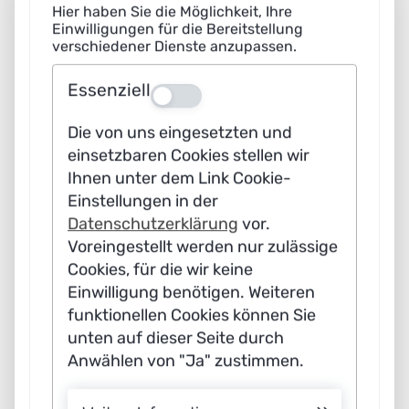
eine Empfehlung darüber abgeben zu
Hier haben Sie die Möglichkeit, Ihre
Einwilligungen für die Bereitstellung
können, welche Pflanzen sie in
verschiedener Dienste anzupassen.
welchem Maße anbauen sollen?
Essenziell
Aus
Die von uns eingesetzten und
einsetzbaren Cookies stellen wir
Ihnen unter dem Link Cookie-
Einstellungen in der
Datenschutzerklärung
vor.
Voreingestellt werden nur zulässige
Cookies, für die wir keine
Wie aufwendig ist das?
Einwilligung benötigen. Weiteren
funktionellen Cookies können Sie
Ribana Roscher:
Meiner Erfahrung
unten auf dieser Seite durch
nach braucht man mehrere Jahre, um
Anwählen von "Ja" zustimmen.
eine gemeinsame Sprache zwischen