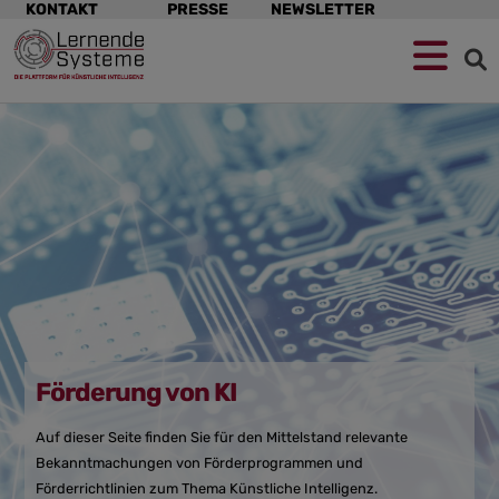
Navigation
KONTAKT
PRESSE
NEWSLETTER
überspringen
Zur
Zum
Zum
Navigation
Hauptinhalt
Footer
springen
springen
springen
Förderung von KI
Auf dieser Seite finden Sie für den Mittelstand relevante
Bekanntmachungen von Förderprogrammen und
Förderrichtlinien zum Thema Künstliche Intelligenz.