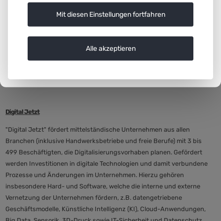
Mit diesen Einstellungen fortfahren
Alle akzeptieren
Digital Jetzt
"Digital Jetzt" fördert mittelständische Unternehmen aus allen
Branchen (inklusive Handwerksbetriebe und freie Berufe) mit 3 bis
499 Beschäftigten, die Digitalisierungsvorhaben planen. Gefördert
werden Investitionen in digitale Technologien und damit verbundene
Prozesse und Änderungen im Unternehmen. Hierzu gehören
insbesondere Hard- und Software, welche die interne und externe
Vernetzung der Unternehmen fördern, z.B. datengetriebene
Geschäftsmodelle, Künstliche Intelligenz (KI),
Cloud
-Anwendungen,
Big Data
, Sensorik, 3D-Druck sowie
IT
-Sicherheit und Datenschutz.