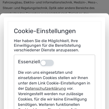
Fahrzeugbau, Elektro- und Informationstechnik, Medizin-, Mess-,
Steuer- und Regelungstechnik, Optik oder andere Bereiche des
verarbeitenden Gewerbes ausgerichtet sind. Ziel ist es, das
Innovationspotenzial von KMU im Bereich Spitzenforschung zu
stärken. Um die Förderung für erstantragstellende KMU attraktiver
Cookie-Einstellungen
zu gestalten, wurden das Antrags- und Bewilligungsverfahren
vereinfacht und beschleunigt sowie die Beratungsleistungen für
Hier haben Sie die Möglichkeit, Ihre
KMU ausgebaut.
Einwilligungen für die Bereitstellung
verschiedener Dienste anzupassen.
Antragsfrist:
Jeweils zum
15. April und 15. Oktober
Weiterlesen …
Essenziell
Aus
Die von uns eingesetzten und
einsetzbaren Cookies stellen wir Ihnen
unter dem Link Cookie-Einstellungen in
der
Datenschutzerklärung
vor.
Voreingestellt werden nur zulässige
Cookies, für die wir keine Einwilligung
benötigen. Weiteren funktionellen