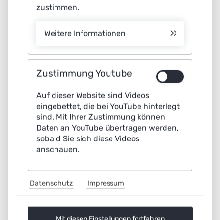
zustimmen.
Prof. Dr. Enno Bahrs von der Universität Hohenheim, der
das Verbundprojekts leitet. Dazu erproben
Weitere Informationen
Forschergruppen Anwendungen, die mittels KI „gute“
von „schlechter“ Begleitflora mit dazugehöriger Fauna
unterscheiden können. Nützliche Begleitflora bleibt bei
Zustimmung Youtube
Bedarf erhalten und bietet einen besseren Lebensraum
für Insekten.
Auf dieser Website sind Videos
eingebettet, die bei YouTube hinterlegt
Chancen der Technologie sehen die Hohenheimer
sind. Mit Ihrer Zustimmung können
Daten an YouTube übertragen werden,
Wissenschaftlerinnen und Wissenschaftler für alle
sobald Sie sich diese Videos
Landbauarten. Ein Ackerbausystem wie NOcsPS könne
anschauen.
den ökologischen Landbau bezüglich alternativer
Düngungsstrategien und veränderten Fruchtfolgen
Datenschutz
Impressum
inspirieren. Landwirtschaft 4.0 ohne chemisch-
synthetischen Pflanzenschutz steht somit für einen
eigenständigen Weg im Ackerbau. Daraus entstehende
Mit diesen Einstellungen fortfahren