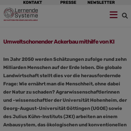
KONTAKT
PRESSE
NEWSLETTER
Zur
Zum
Zum
Navigation
Hauptinhalt
Footer
springen
springen
springen
Umweltschonender Ackerbau mithilfe von KI
Im Jahr 2050 werden Schätzungen zufolge rund zehn
Milliarden Menschen auf der Erde leben. Die globale
Landwirtschaft stellt dies vor die herausfordernde
Frage: Wie ernährt man die Menschheit, ohne dabei
der Natur zu schaden? Agrarwissenschaftlerinnen
und -wissenschaftler der Universität Hohenheim, der
Georg-August-Universität Göttingen (UGOE) sowie
des Julius Kühn-Instituts (JKI) arbeiten an einem
Anbausystem, das ökologischen und konventionellen