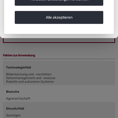
Produkte könnten eine Preisklasse einnehmen, die
zwischen konventionell und ökologisch produzierten
Alle akzeptieren
Produkten liegt.
Weitere Praxisbeispiele
Fakten zur Anwendung
Technologiefeld
Bilderkennung und -verstehen
Datenmanagement und -analyse
Robotik und autonome Systeme
Branche
Agrarwirtschaft
Einsatzfeld
Sonstiges