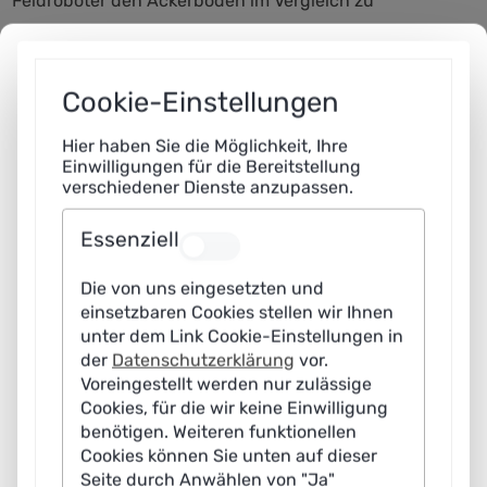
Feldroboter den Ackerboden im Vergleich zu
herkömmlichen, schweren Landmaschinen. Das
elektrisch angetriebene Maschinensystem kann mit
regenerativem Strom betrieben werden und stößt damit
Cookie-Einstellungen
keine klimarelevanten Schadgase aus. „Phoenix kann
Hier haben Sie die Möglichkeit, Ihre
einen wesentlichen Beitrag zur Nachhaltigkeit in der
Einwilligungen für die Bereitstellung
Pflanzenproduktion beitragen, indem der Einsatz von
verschiedener Dienste anzupassen.
Pestiziden signifikant reduziert wird“, so Griepentrog.
Essenziell
Weitere Einsatzmöglichkeiten erforscht
Die von uns eingesetzten und
Am Forschungsprojekt NOcsPS sind zahlreiche
einsetzbaren Cookies stellen wir Ihnen
Unternehmen aus Produktion, Verarbeitung und
unter dem Link Cookie-Einstellungen in
der
Datenschutzerklärung
vor.
Beratung beteiligt. Anbausysteme werden so als
Voreingestellt werden nur zulässige
Zusammenspiel von innovativen ackerbautechnischen
Cookies, für die wir keine Einwilligung
und weiteren technischen Maßnahmen (z.B. Sensorik,
benötigen. Weiteren funktionellen
Robotik) entwickelt. Zukünftig könne Phoenix auch im
Cookies können Sie unten auf dieser
Seite durch Anwählen von "Ja"
Sinne des Naturschutzes weiterentwickelt werden, so