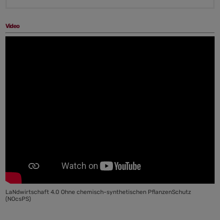
Video
LaNdwirtschaft 4.0 Ohne chemisch-synthetischen PflanzenSchutz
(NOcsPS)