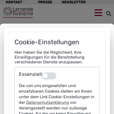
Navigation
KONTAKT
PRESSE
NEWSLETTER
überspringen
Zur
Zum
Zum
Navigation
Hauptinhalt
Footer
springen
springen
springen
Bedrohung: Umfunktionieren eines autonomen Fahrzeugs zur
Waffe
Cookie-Einstellungen
Mitglieder einer terroristischen Organisation versuchen,
das autonome Fahrzeug einer Geschäftsfrau zu
Hier haben Sie die Möglichkeit, Ihre
manipulieren. Sie haben die technische Schnittstelle im
Einwilligungen für die Bereitstellung
verschiedener Dienste anzupassen.
Visier, mit der autonome Fahrzeuge untereinander sowie
mit ihrer Umwelt kommunizieren (Car-2X-Schnittstelle). Ihr
Essenziell
Aus
Ziel: Das Auto als Waffe zu nutzen und damit anderen
Verkehrsteilnehmenden gezielt Schaden zuzufügen.
Die von uns eingesetzten und
einsetzbaren Cookies stellen wir Ihnen
unter dem Link Cookie-Einstellungen in
der
Datenschutzerklärung
vor.
Voreingestellt werden nur zulässige
Cookies, für die wir keine Einwilligung