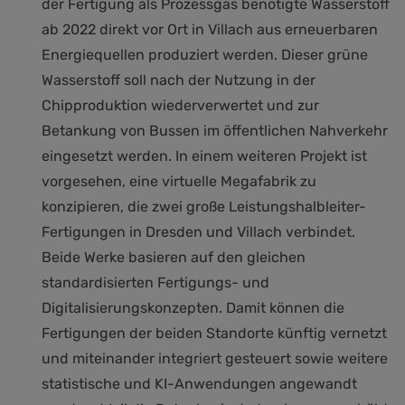
der Fertigung als Prozessgas benötigte Wasserstoff
ab 2022 direkt vor Ort in Villach aus erneuerbaren
Energiequellen produziert werden. Dieser grüne
Wasserstoff soll nach der Nutzung in der
Chipproduktion wiederverwertet und zur
Betankung von Bussen im öffentlichen Nahverkehr
eingesetzt werden. In einem weiteren Projekt ist
vorgesehen, eine virtuelle Megafabrik zu
konzipieren, die zwei große Leistungshalbleiter-
Fertigungen in Dresden und Villach verbindet.
Beide Werke basieren auf den gleichen
standardisierten Fertigungs- und
Digitalisierungskonzepten. Damit können die
Fertigungen der beiden Standorte künftig vernetzt
und miteinander integriert gesteuert sowie weitere
statistische und KI-Anwendungen angewandt