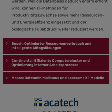
werden. Weil die Datenbasis dadurch enorm erhöht
wird, können KI-Methoden für
Produktivitätszuwächse sowie mehr Ressourcen-
und Energieeffizienz eingesetzt und der
ökologische Fußabdruck weiter reduziert werden.
Bosch: Optimierter Ressourcenverbrauch und
intelligente Alltagslösungen
Continental: Effiziente Computercluster und
Optimierung interner Arbeitsprozesse
Mosca: Datenminimalismus und sparsame KI-Modelle