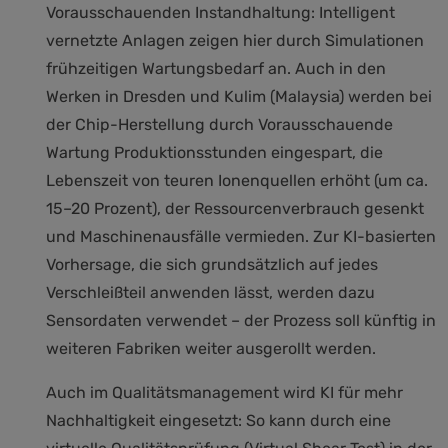
Vorausschauenden Instandhaltung: Intelligent
vernetzte Anlagen zeigen hier durch Simulationen
frühzeitigen Wartungsbedarf an. Auch in den
Werken in Dresden und Kulim (Malaysia) werden bei
der Chip-Herstellung durch Vorausschauende
Wartung Produktionsstunden eingespart, die
Lebenszeit von teuren Ionenquellen erhöht (um ca.
15–20 Prozent), der Ressourcenverbrauch gesenkt
und Maschinenausfälle vermieden. Zur KI-basierten
Vorhersage, die sich grundsätzlich auf jedes
Verschleißteil anwenden lässt, werden dazu
Sensordaten verwendet – der Prozess soll künftig in
weiteren Fabriken weiter ausgerollt werden.
Auch im Qualitätsmanagement wird KI für mehr
Nachhaltigkeit eingesetzt: So kann durch eine