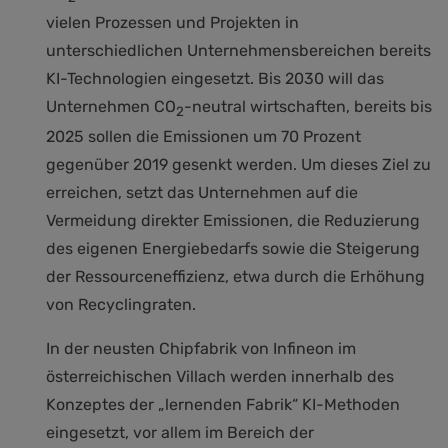
vielen Prozessen und Projekten in
unterschiedlichen Unternehmensbereichen bereits
KI-Technologien eingesetzt. Bis 2030 will das
Unternehmen CO
-neutral wirtschaften, bereits bis
2
2025 sollen die Emissionen um 70 Prozent
gegenüber 2019 gesenkt werden. Um dieses Ziel zu
erreichen, setzt das Unternehmen auf die
Vermeidung direkter Emissionen, die Reduzierung
des eigenen Energiebedarfs sowie die Steigerung
der Ressourceneffizienz, etwa durch die Erhöhung
von Recyclingraten.
In der neusten Chipfabrik von Infineon im
österreichischen Villach werden innerhalb des
Konzeptes der „lernenden Fabrik“ KI-Methoden
eingesetzt, vor allem im Bereich der