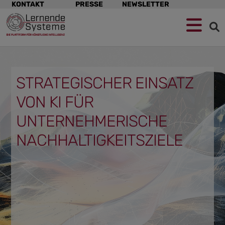
Navigation
KONTAKT
PRESSE
NEWSLETTER
überspringen
Zur
Zum
Zum
Navigation
Hauptinhalt
Footer
springen
springen
springen
STRATEGISCHER EINSATZ
VON KI FÜR
UNTERNEHMERISCHE
NACHHALTIGKEITSZIELE