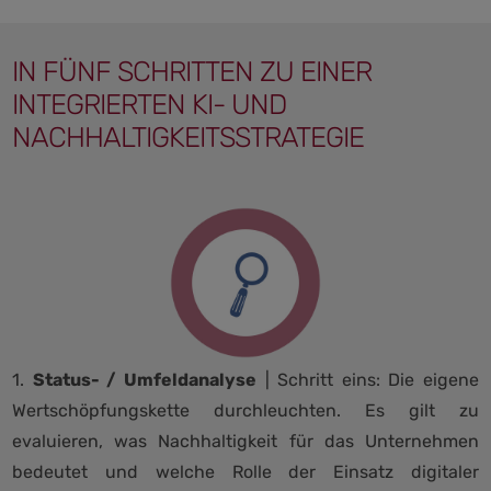
5
Schritte
IN FÜNF SCHRITTEN ZU EINER
INTEGRIERTEN KI- UND
NACHHALTIGKEITSSTRATEGIE
1.
Status- / Umfeldanalyse
| Schritt eins: Die eigene
Wertschöpfungskette durchleuchten. Es gilt zu
evaluieren, was Nachhaltigkeit für das Unternehmen
bedeutet und welche Rolle der Einsatz digitaler