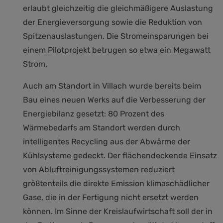
erlaubt gleichzeitig die gleichmäßigere Auslastung
der Energieversorgung sowie die Reduktion von
Spitzenauslastungen. Die Stromeinsparungen bei
einem Pilotprojekt betrugen so etwa ein Megawatt
Strom.
Auch am Standort in Villach wurde bereits beim
Bau eines neuen Werks auf die Verbesserung der
Energiebilanz gesetzt: 80 Prozent des
Wärmebedarfs am Standort werden durch
intelligentes Recycling aus der Abwärme der
Kühlsysteme gedeckt. Der flächendeckende Einsatz
von Abluftreinigungssystemen reduziert
größtenteils die direkte Emission klimaschädlicher
Gase, die in der Fertigung nicht ersetzt werden
können. Im Sinne der Kreislaufwirtschaft soll der in