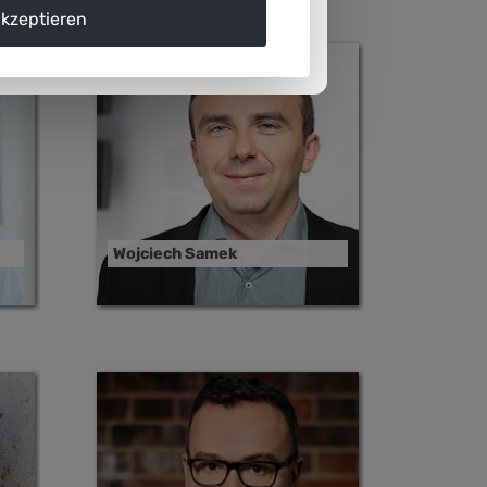
akzeptieren
Wojciech Samek