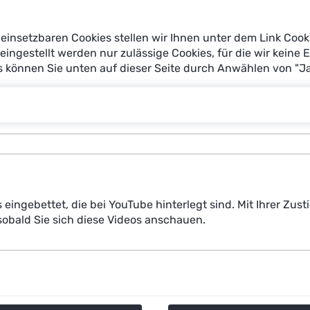
einsetzbaren Cookies stellen wir Ihnen unter dem Link Cook
nes Schmid-
reingestellt werden nur zulässige Cookies, für die wir keine 
nnsen
Engelbert Beyer
es können Sie unten auf dieser Seite durch Anwählen von "J
s eingebettet, die bei YouTube hinterlegt sind. Mit Ihrer Z
obald Sie sich diese Videos anschauen.
 Wolf-Ostermann
Christian Katzenbach