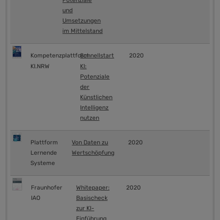
Potenziale
und
Umsetzungen
im Mittelstand
Kompetenzplattform
Schnellstart
2020
KI.NRW
KI:
Potenziale
der
Künstlichen
Intelligenz
nutzen
Plattform
Von Daten zu
2020
Lernende
Wertschöpfung
Systeme
Fraunhofer
Whitepaper:
2020
IAO
Basischeck
zur KI-
Einführung