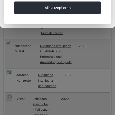
Mittelstand-
Künstliche
2020
Alle akzeptieren
Digital
Intelligenz für
den
Mittelstand –
ein
Praxisleitfaden
Mittelstand-
Künstliche Intelligenz
2020
Digital
im Mittelstand.
Potenziale und
Anwendungsbeispiele
acatech
Künstliche
2020
Horizonte
Intelligenz in
der Industrie
VDMA
Leitfaden
2020
Künstliche
Intelligenz –