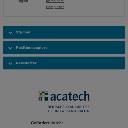
Digital
es meinem
Computer?
Studien
Positionspapiere
Herausgeber
Titel
Jahr
Newsletter
Herausgeber
Titel
Jahr
Initiative appliedAI (monatlich)
Neuigkeiten und Veranstaltungen
Fraunhofer
Potenziale
2024
rund um den Einsatz von KI in
IAO
Generativer
Industrie und Gesellschaft sowie
KI für den
Konrad-
KI in KMU
2020
aktuelle Technologien
Mittelstand
Adenauer-
https://appliedai.us14.list-
Stiftung
manage.com
Bundesverband
Datenwirtschaft
2021
der
in Deutschland:
Mittelstand Digital / BMWi
Projekte, Veranstaltungen und
Fraunhofer
Ökosysteme
2019
Deutschen
Wo stehen die
(monatlich)
Neuigkeiten aus den Mittelstand
IAO / ISST
für Daten
Industrie e.V.
Unternehmen in
4.0-Kompetenzzentren des BMWi