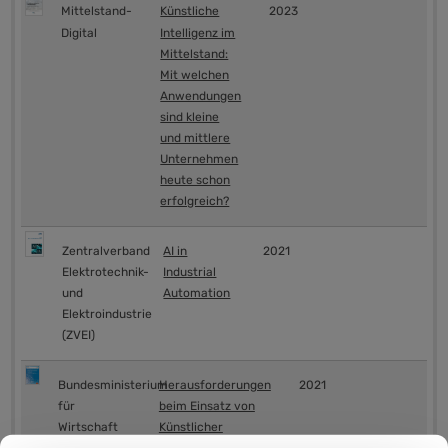
Mittelstand-
Künstliche
2023
Digital
Intelligenz im
Mittelstand:
Mit welchen
Anwendungen
sind kleine
und mittlere
Unternehmen
heute schon
erfolgreich?
Zentralverband
AI in
2021
Elektrotechnik-
Industrial
und
Automation
Elektroindustrie
(ZVEI)
Bundesministerium
Herausforderungen
2021
für
beim Einsatz von
Wirtschaft
Künstlicher