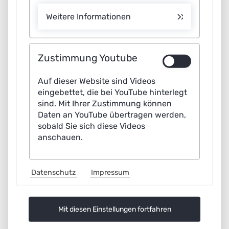
den Einsatz
Weitere Informationen
Künstlicher
Intelligenz in
Unternehmen
Zustimmung Youtube
Fraunhofer
Künstliche
2021
IML
Intelligenz in
Auf dieser Website sind Videos
der Logistik
eingebettet, die bei YouTube hinterlegt
sind. Mit Ihrer Zustimmung können
Daten an YouTube übertragen werden,
acatech
Der Industrie
2020
sobald Sie sich diese Videos
4.0 Maturity
anschauen.
Index in der
betrieblichen
Anwendung
Datenschutz
Impressum
Plattform
KI in der Industrie 4.0:
2020
Industrie
Orientierung,
4.0
Anwendungsbeispiele,
Mit diesen Einstellungen fortfahren
Handlungsempfehlungen