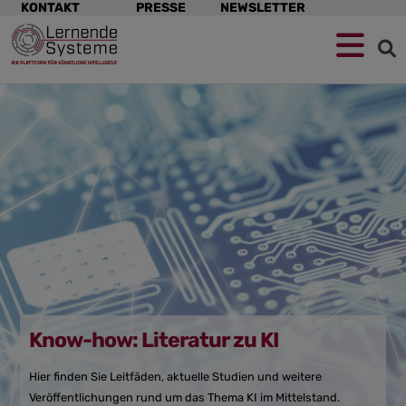
Navigation
KONTAKT
PRESSE
NEWSLETTER
überspringen
Zur
Zum
Zum
Navigation
Hauptinhalt
Footer
springen
springen
springen
Know-how: Literatur zu KI
Hier finden Sie Leitfäden, aktuelle Studien und weitere
Veröffentlichungen rund um das Thema KI im Mittelstand.