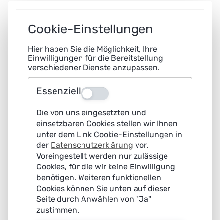
und Energie
Intelligenz
Cookie-Einstellungen
Plattform
KI im Mittelstand:
2021
Lernende
Potenziale
Systeme
erkennen,
Hier haben Sie die Möglichkeit, Ihre
Voraussetzungen
Einwilligungen für die Bereitstellung
verschiedener Dienste anzupassen.
schaffen,
Transformation
meistern
Essenziell
Aus
Konrad
KI in KMU: Daten
2021
Die von uns eingesetzten und
Adenauer
nutzen und teilen -
einsetzbaren Cookies stellen wir Ihnen
Stiftung
Rahmenbedingungen
unter dem Link Cookie-Einstellungen in
für das Nutzen und
der
Datenschutzerklärung
vor.
Teilen von Daten für
Voreingestellt werden nur zulässige
KI-Anwendungen in
Cookies, für die wir keine Einwilligung
kleinen und mittleren
benötigen. Weiteren funktionellen
Unternehmen
Cookies können Sie unten auf dieser
Seite durch Anwählen von "Ja"
Mittelstand-
KI-Kochbuch
2021
zustimmen.
Digital
- Rezepte für