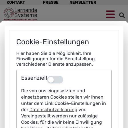
Navigation
KONTAKT
PRESSE
NEWSLETTER
überspringen
Zur
Zum
Zum
Navigation
Hauptinhalt
Footer
springen
springen
springen
Cookie-Einstellungen
Hier haben Sie die Möglichkeit, Ihre
Einwilligungen für die Bereitstellung
verschiedener Dienste anzupassen.
Essenziell
Aus
Die von uns eingesetzten und
einsetzbaren Cookies stellen wir Ihnen
unter dem Link Cookie-Einstellungen in
der
Datenschutzerklärung
vor.
Voreingestellt werden nur zulässige
Cookies, für die wir keine Einwilligung