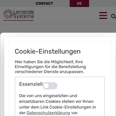
Skip
CONTACT
DE
navigation
Jump
Skip
Jump
to
to
to
navigation
main
footer
content
Cookie-Einstellungen
Hier haben Sie die Möglichkeit, Ihre
Einwilligungen für die Bereitstellung
verschiedener Dienste anzupassen.
Essenziell
Aus
Die von uns eingesetzten und
einsetzbaren Cookies stellen wir Ihnen
unter dem Link Cookie-Einstellungen in
Search
der
Datenschutzerklärung
vor.