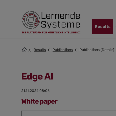
Jump
Skip
Jump
to
to
to
navigation
main
footer
content
Skip
Results
navigation
Results
Publications
Publications (Details)
Edge AI
21.11.2024 08:06
White paper