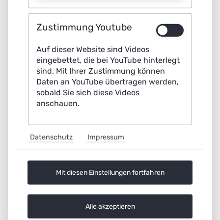
In this white paper, experts from the working group
Technological Enablers and Data Science of the
Zustimmung Youtube
Plattform Lernende Systeme outline various measures
Auf dieser Website sind Videos
on how the transfer of AI knowledge can succeed in the
eingebettet, die bei YouTube hinterlegt
interest of all stakeholders involved. This means
sind. Mit Ihrer Zustimmung können
transferring interesting research results to innovative
Daten an YouTube übertragen werden,
sobald Sie sich diese Videos
practical AI-applications with economic success.
anschauen.
AG1_WP_Executive_Summary_Bringin_AI_into_the_appl
Datenschutz
Impressum
(562.3 KiB)
Mit diesen Einstellungen fortfahren
Alle akzeptieren