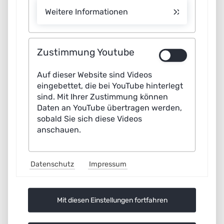
Weitere Informationen
The High-Tech Agenda Germany (HTAD) is the
German Government’s central strategic framework
for research and innovation policy.
Zustimmung Youtube
The HTAD, adopted in July 2025, sets out the
Auf dieser Website sind Videos
guidelines according to which Germany will shape its
eingebettet, die bei YouTube hinterlegt
technological future. It addresses three key
sind. Mit Ihrer Zustimmung können
questions:
Daten an YouTube übertragen werden,
sobald Sie sich diese Videos
anschauen.
In which areas should Germany be a
technological leader?
Datenschutz
Impressum
How can competitiveness be secured in the
long term?
Mit diesen Einstellungen fortfahren
And how can the country maintain its