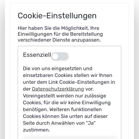
competitiveness and sovereignty. Plattform
Cookie-Einstellungen
Lernende Systeme demonstrates what this means in
practice.
Hier haben Sie die Möglichkeit, Ihre
Einwilligungen für die Bereitstellung
AI is set to propel Germany and Europe to the
verschiedener Dienste anzupassen.
forefront of the global stage. The AI Roadmap sets
Essenziell
out the strategic priorities the German government
Aus
has established to achieve this.
Download of the
Die von uns eingesetzten und
HTAD (German)
einsetzbaren Cookies stellen wir Ihnen
unter dem Link Cookie-Einstellungen in
der
Datenschutzerklärung
vor.
Voreingestellt werden nur zulässige
Cookies, für die wir keine Einwilligung
Context:
Objectives
Strengths,
Key
Implem
benötigen. Weiteren funktionellen
High-
of the
weaknesses,
measures
of the
Cookies können Sie unten auf dieser
Tech
High-Tech
opportunities
and funding
a
Agenda
Agenda in
and risks
instruments
Seite durch Anwählen von "Ja"
Germany
the field of
zustimmen.
AI