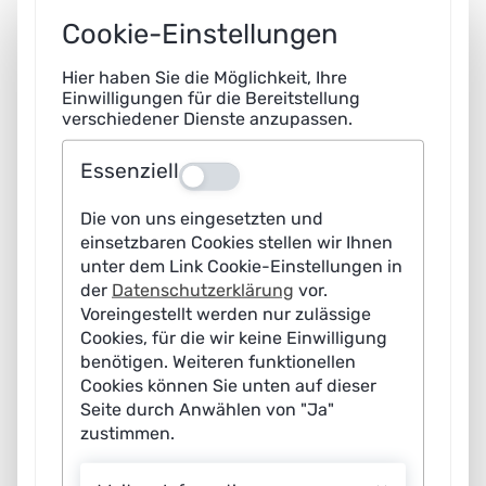
zwischen individueller Freiheit und erforderlicher Kontrolle
Cookie-Einstellungen
gewahrt werden.
Hier haben Sie die Möglichkeit, Ihre
Wie sich verhindern lässt, dass böswillige Angreifer ein
Einwilligungen für die Bereitstellung
autonomes Fahrzeug manipulieren, um Schaden
verschiedener Dienste anzupassen.
anzurichten, zeigt sich per Klick auf die Grafik.
Essenziell
Aus
Interaktive
Die von uns eingesetzten und
Grafik
überspringen
einsetzbaren Cookies stellen wir Ihnen
unter dem Link Cookie-Einstellungen in
der
Datenschutzerklärung
vor.
Voreingestellt werden nur zulässige
Cookies, für die wir keine Einwilligung
benötigen. Weiteren funktionellen
Cookies können Sie unten auf dieser
Seite durch Anwählen von "Ja"
zustimmen.