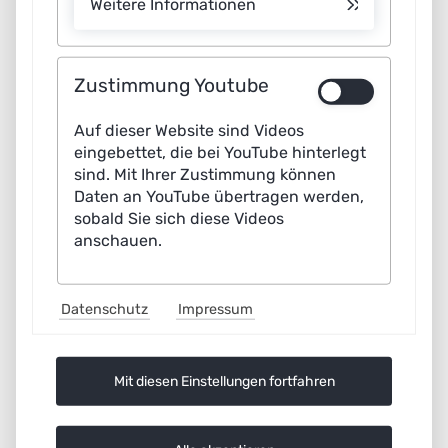
Weitere Informationen
Mit der Frage, welche Maßnahmen geeignet sind, um einem
Zustimmung Youtube
Missbrauch von KI-Systemen wirksam vorzubeugen,
beschäftigt sich auch das Whitepaper
KI-Systeme
Auf dieser Website sind Videos
schützen,
Missbrauch verhindern
der Arbeitsgruppe IT-
eingebettet, die bei YouTube hinterlegt
sind. Mit Ihrer Zustimmung können
Sicherheit, Privacy, Recht und Ethik.
Daten an YouTube übertragen werden,
sobald Sie sich diese Videos
anschauen.
Datenschutz
Impressum
Mit diesen Einstellungen fortfahren