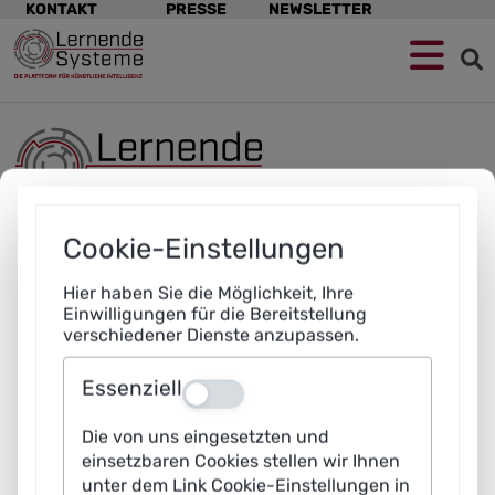
Navigation
KONTAKT
PRESSE
NEWSLETTER
überspringen
Zur
Zum
Zum
Navigation
Hauptinhalt
Footer
springen
springen
springen
Element
überspringen
Cookie-Einstellungen
Hier haben Sie die Möglichkeit, Ihre
Einwilligungen für die Bereitstellung
verschiedener Dienste anzupassen.
Essenziell
Element
Aus
überspringen
Die von uns eingesetzten und
einsetzbaren Cookies stellen wir Ihnen
unter dem Link Cookie-Einstellungen in