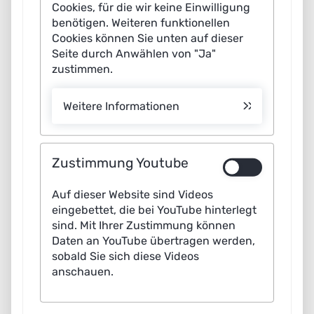
Cookies, für die wir keine Einwilligung
benötigen. Weiteren funktionellen
Prof. Dr. Svenja Falk (Accenture Dienstleistungen GmbH)
Cookies können Sie unten auf dieser
Seite durch Anwählen von "Ja"
Dr. Andreas Liebl (UnternehmerTUM GmbH, applied.AI)
zustimmen.
Olga Mordvinova (incontext.technology GmbH)
Weitere Informationen
Dr. Markus Schnell (Infineon Technologies AG)
Prof. Dr. Stefanie Schwaar (Hochschule für Technik und
Zustimmung Youtube
Wirtschaft HTW Berlin)
Auf dieser Website sind Videos
Prof. Dr. Orestis Terzidis (Karlsruher Institut für
eingebettet, die bei YouTube hinterlegt
Technologie KIT)
sind. Mit Ihrer Zustimmung können
Daten an YouTube übertragen werden,
Dr.-Ing. Eric Veith (OFFIS – Institut für Informatik e.V.)
sobald Sie sich diese Videos
anschauen.
Luise Weißflog (Mittelstand-Digital Zentrum Chemnitz,
TU Chemnitz)