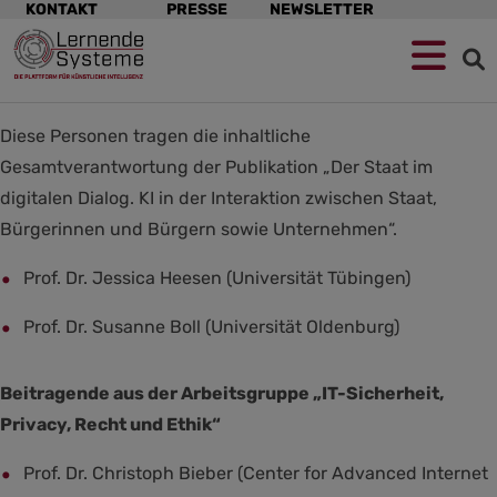
Navigation
KONTAKT
PRESSE
NEWSLETTER
überspringen
Zur
Zum
Zum
Navigation
Hauptinhalt
Footer
springen
springen
springen
Diese Personen tragen die inhaltliche
Gesamtverantwortung der Publikation „Der Staat im
digitalen Dialog. KI in der Interaktion zwischen Staat,
Bürgerinnen und Bürgern sowie Unternehmen“.
Prof. Dr. Jessica Heesen (Universität Tübingen)
Prof. Dr. Susanne Boll (Universität Oldenburg)
Beitragende aus der Arbeitsgruppe „IT-Sicherheit,
Privacy, Recht und Ethik“
Prof. Dr. Christoph Bieber (Center for Advanced Internet