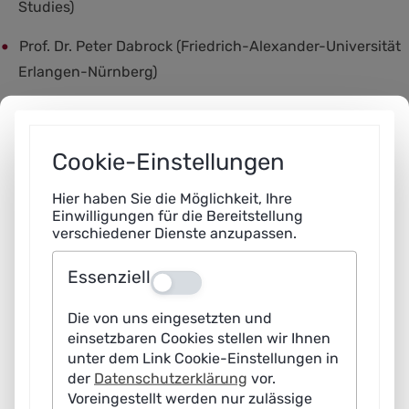
Studies)
Prof. Dr. Peter Dabrock (Friedrich-Alexander-Universität
Erlangen-Nürnberg)
Andrea Martin (IBM Deutschland GmbH)
Prof. Dr. Dr. Frauke Rostalski (Universität zu Köln)
Cookie-Einstellungen
Prof. Dr. Judith Simon (Universität Hamburg, Deutscher
Hier haben Sie die Möglichkeit, Ihre
Einwilligungen für die Bereitstellung
Ethikrat)
verschiedener Dienste anzupassen.
Beitragende aus der Arbeitsgruppe „Innovation,
Essenziell
Aus
Geschäftsmodelle und -prozesse“
Die von uns eingesetzten und
Dr. Corina Apachiţe (Continental Automotive
einsetzbaren Cookies stellen wir Ihnen
unter dem Link Cookie-Einstellungen in
Technologies GmbH)
der
Datenschutzerklärung
vor.
Voreingestellt werden nur zulässige
Prof. Dr. Michael Dowling (Münchner Kreis)