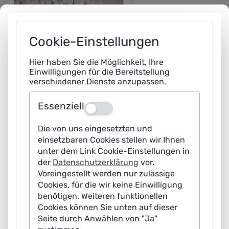
Cookie-Einstellungen
Hier haben Sie die Möglichkeit, Ihre
Einwilligungen für die Bereitstellung
verschiedener Dienste anzupassen.
Essenziell
Aus
Die von uns eingesetzten und
einsetzbaren Cookies stellen wir Ihnen
unter dem Link Cookie-Einstellungen in
Der Einsatz von KI verspricht in Zukunft auch in
der
Datenschutzerklärung
vor.
lebensfeindlichen Umgebungen nutzbringende
Voreingestellt werden nur zulässige
Lösungen. Mobile Roboter oder Assistenzsysteme, die
Cookies, für die wir keine Einwilligung
benötigen. Weiteren funktionellen
sich an veränderte Situationen anpassen, können den
Cookies können Sie unten auf dieser
Menschen bei Tätigkeiten in gefährlichen Umgebungen
Seite durch Anwählen von "Ja"
wirksam unterstützen – beispielsweise bei Bränden oder