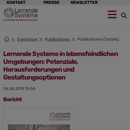
Navigation
KONTAKT
PRESSE
NEWSLETTER
überspringen
Zur
Zum
Zum
Navigation
Hauptinhalt
Footer
springen
springen
springen
Ergebnisse
Publikationen
Publikationen (Details)
Lernende Systeme in lebensfeindlichen
Umgebungen: Potenziale,
Herausforderungen und
Gestaltungsoptionen
06.06.2019 15:54
Bericht