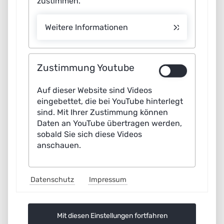
zustimmen.
im Katastrophenschutz. Zugleich bergen KI-basierte
Systeme große Potenziale für Forschung und Wirtschaft:
Weitere Informationen
sie machen Einsätze in gefährlichen oder schwer
zugänglichen Umgebungen kostengünstiger gegenüber
Zustimmung Youtube
bemannten Missionen. Für solche Einsätze sind aus
technischer Sicht noch einige Herausforderungen zu
Auf dieser Website sind Videos
bewältigen. Näheres dazu beleuchtet der vorliegende
eingebettet, die bei YouTube hinterlegt
Bericht.
sind. Mit Ihrer Zustimmung können
Daten an YouTube übertragen werden,
Lernende Systeme in lebensfeindlichen
sobald Sie sich diese Videos
Umgebungen: Bericht der AG 7
(5,0 MiB)
anschauen.
Datenschutz
Impressum
Mit diesen Einstellungen fortfahren