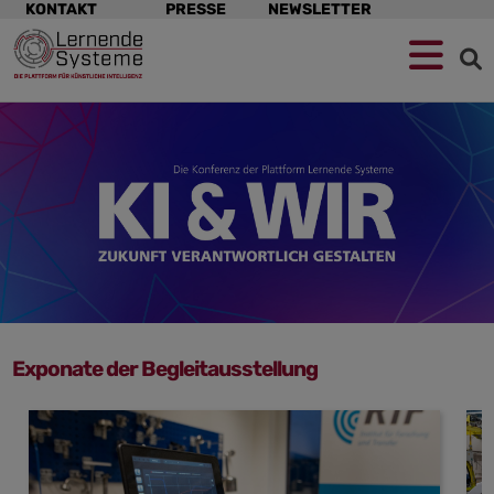
Navigation
KONTAKT
PRESSE
NEWSLETTER
überspringen
Zur
Zum
Zum
Navigation
Hauptinhalt
Footer
springen
springen
springen
Exponate der Begleitausstellung