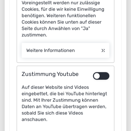
Wissenschaftler in diesem Bereich zu stärken, fördern
Voreingestellt werden nur zulässige
das Bundesministerium für Forschung, Technologie und
Cookies, für die wir keine Einwilligung
benötigen. Weiteren funktionellen
Raumfahrt (BMFTR) und die Deutsche
Cookies können Sie unten auf dieser
Forschungsgemeinschaft (DFG) bundesweit aktuell 65
Seite durch Anwählen von "Ja"
Nachwuchsgruppen. Die interdisziplinären und
zustimmen.
internationalen Teams forschen zu vielfältigen Themen –
von technologischen Grundlagen über
Weitere Informationen
ressourceneffiziente und hybride KI-Technologien bis zu
Empfohlener redaktioneller Inhalt
KI-basierter Datenanalyse und Wissensextraktion. Der
An dieser Stelle finden Sie einen externen Inhalt von
Zustimmung Youtube
kurze Filmbeitrag stellt exemplarisch drei vom BMFTR
YouTube, der den Artikel ergänzt. Sie können ihn sich mit
geförderte KI-Nachwuchsgruppen und ihre
einem Klick anzeigen lassen und wieder ausblenden.
Auf dieser Website sind Videos
Forschungsinhalte vor.
eingebettet, die bei YouTube hinterlegt
Inhalte
sind. Mit Ihrer Zustimmung können
von
Daten an YouTube übertragen werden,
YouTube
Partner der Konferenz
sobald Sie sich diese Videos
anzeigen
anschauen.