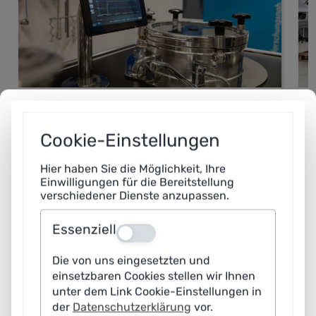
RIF Institut für Forschung und Transfer e.V.
D
BeverGreen – Grüner Digitaler Zwilling für
A
Cookie-Einstellungen
nachhaltiges Brauen
K
Hier haben Sie die Möglichkeit, Ihre
Einwilligungen für die Bereitstellung
verschiedener Dienste anzupassen.
Essenziell
Filmbeitrag: Woran forschen KI-
Aus
Nachwuchsgruppen?
Die von uns eingesetzten und
einsetzbaren Cookies stellen wir Ihnen
Die deutsche KI-Forschung genießt international einen
unter dem Link Cookie-Einstellungen in
sehr guten Ruf. Um junge Wissenschaftlerinnen und
der
Datenschutzerklärung
vor.