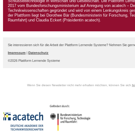
Schlüsseltechnologie in Wirtschaft und Gesellschaft. Die Plattform Le
2017 vom Bundesforschungsministerium auf Anregung von acatech – D
Technikwissenschaften gegründet und wird von einem Lenkungskreis gest
der Plattform liegt bei Dorothee Bär (Bundesministerin für Forschung, Te
Raumfahrt) und Claudia Eckert (Präsidentin acatech).
Sie interessieren sich für die Arbeit der Plattform Lernende Systeme? Nehmen Sie ger
Impressum
|
Datenschutz
©2026 Plattform Lernende Systeme
Wenn Sie diesen Newsletter nicht mehr erhalten möchten, können Sie sich
hi