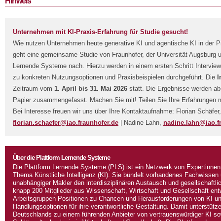
Hinweis
Unternehmen mit KI-Praxis-Erfahrung für Studie gesucht!
Wie nutzen Unternehmen heute generative KI und agentische KI in der P
geht eine gemeinsame Studie von Fraunhofer, der Universität Augsburg u
Lernende Systeme nach. Hierzu werden in einem ersten Schritt Intervie
zu konkreten Nutzungsoptionen und Praxisbeispielen durchgeführt. Die
I
Zeitraum vom
1. April bis 31. Mai 2026
statt. Die Ergebnisse werden ab
Papier zusammengefasst. Machen Sie mit! Teilen Sie Ihre Erfahrungen mi
Bei Interesse freuen wir uns über Ihre Kontaktaufnahme: Florian Schäfer,
florian.schaefer@iao.fraunhofer.de
| Nadine Lahn,
nadine.lahn@iao.f
Über die Plattform Lernende Systeme
Die Plattform Lernende Systeme (PLS) ist ein Netzwerk von Expertinne
Thema Künstliche Intelligenz (KI). Sie bündelt vorhandenes Fachwissen u
unabhängiger Makler den interdisziplinären Austausch und gesellschaftli
knapp 200 Mitglieder aus Wissenschaft, Wirtschaft und Gesellschaft ent
Arbeitsgruppen Positionen zu Chancen und Herausforderungen von KI u
Handlungsoptionen für ihre verantwortliche Gestaltung. Damit unterstüt
Deutschlands zu einem führenden Anbieter von vertrauenswürdiger KI so