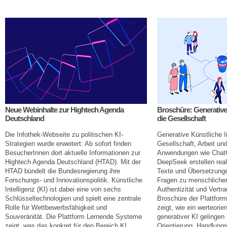
Neue Webinhalte zur Hightech Agenda
Broschüre: Generative 
Deutschland
die Gesellschaft
Die Infothek-Webseite zu politischen KI-
Generative Künstliche In
Strategien wurde erweitert: Ab sofort finden
Gesellschaft, Arbeit u
BesucherInnen dort aktuelle Informationen zur
Anwendungen wie Chat
Hightech Agenda Deutschland (HTAD). Mit der
DeepSeek erstellen real
HTAD bündelt die Bundesregierung ihre
Texte und Übersetzunge
Forschungs- und Innovationspolitik. Künstliche
Fragen zu menschliche
Intelligenz (KI) ist dabei eine von sechs
Authentizität und Vertr
Schlüsseltechnologien und spielt eine zentrale
Broschüre der Plattfo
Rolle für Wettbewerbsfähigkeit und
zeigt, wie ein werteorie
Souveränität. Die Plattform Lernende Systeme
generativer KI gelingen
zeigt, was das konkret für den Bereich KI
Orientierung, Handlung