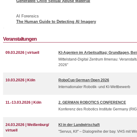
Generated Child Sexual Abuse Material
AI Forensics
The Human Guide to Detecting AI Imagery
[nbsp
Veranstaltungen
09.03.2026 | virtuell
KI-Agenten im Arbeitsalltag: Grundlagen, Be
Mittelstand-Digital Zentrum Ilmenau: Veranstalt
2026”
10.03.2026 | Köln
RoboCup German Open 2026
Internationaler Robotik- und KI-Wettbewerb
11.-13.03.2026 | Köln
2. GERMAN ROBOTICS CONFERENCE
Konferenz des Robotics Institute Germany (RIG
24.03.2026 | Weißenburg/
KI in der Landwirtschaft
virtuell
"Servus, KI!" – Dialogreihe der bay. VHS mit W