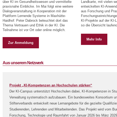
über KI im Gesundheitswesen und vermittelte
Landkarte, mit vielen w
praxisnahe Einblicke. Im Mai folgt eine weitere
entwickelten KI-Anwen
Dialogveranstaltung in Kooperation mit der
aus Forschung und Pra
Plattform Lernende Systeme in Maxhütte-
Forschungseinrichtung
Haidhof: Peter Dabrock beleuchtet dort das
KI-Projekte auf der KI-
Thema Vertrauen und Ethik in der KI. Die
so die Übersicht laufend
Teilnahme ist vor Ort oder online möglich.
Mehr Info
Zur Anmeldung
Aus unserem Netzwerk
Projekt „KI-Kompetenzen an Hochschulen stärken“
Der KI-Campus unterstützt Hochschulen dabei, KI-Kompetenzen in Stu
Verwaltung systematisch aufzubauen. Ein bundesweites Konsortium un
Stifterverbands entwickelt neue Lernangebote für die gezielte Qualifizi
Studierenden, Lehrenden und Mitarbeitenden. Das Projekt wird vom Bu
Forschung, Technologie und Raumfahrt von Januar 2026 bis März 2029