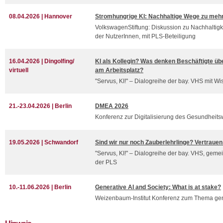
08.04.2026 | Hannover
Stromhungrige KI: Nachhaltige Wege zu mehr 
VolkswagenStiftung: Diskussion zu Nachhaltigke
der NutzerInnen, mit PLS-Beteiligung
16.04.2026 | Dingolfing/
KI als Kollegin? Was denken Beschäftigte übe
virtuell
am Arbeitsplatz?
"Servus, KI!" – Dialogreihe der bay. VHS mit W
21.-23.04.2026 | Berlin
DMEA 2026
Konferenz zur Digitalisierung des Gesundheit
19.05.2026 | Schwandorf
Sind wir nur noch Zauberlehrlinge? Vertrauen 
"Servus, KI!" – Dialogreihe der bay. VHS, geme
der PLS
10.-11.06.2026 | Berlin
Generative AI and Society: What is at stake?
Weizenbaum-Institut Konferenz zum Thema gen