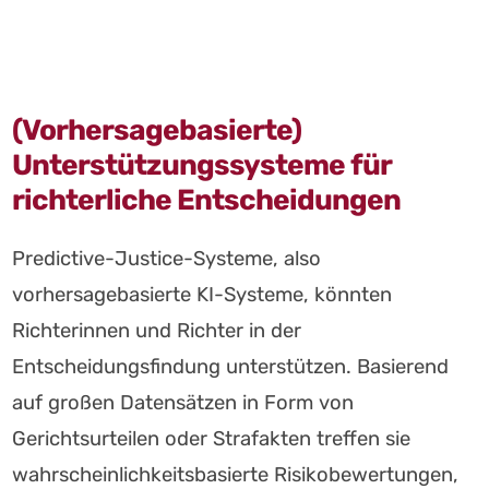
Zur
Zum
Zum
Navigation
Hauptinhalt
Footer
springen
springen
springen
(Vorhersagebasierte)
Unterstützungssysteme für
richterliche Entscheidungen
Predictive-Justice-Systeme, also
vorhersagebasierte KI-Systeme, könnten
Richterinnen und Richter in der
Entscheidungsfindung unterstützen. Basierend
auf großen Datensätzen in Form von
Gerichtsurteilen oder Strafakten treffen sie
wahrscheinlichkeitsbasierte Risikobewertungen,