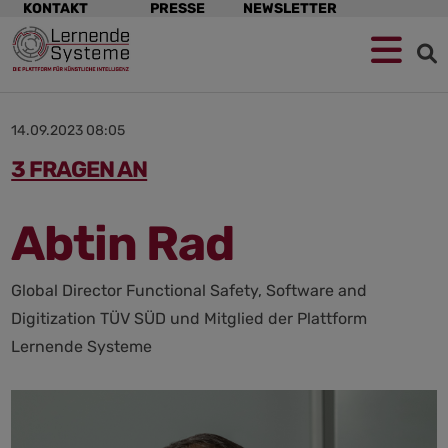
Navigation
KONTAKT
PRESSE
NEWSLETTER
überspringen
Zur
Zum
Zum
Navigation
Hauptinhalt
Footer
springen
springen
springen
14.09.2023 08:05
3 FRAGEN AN
Abtin Rad
Global Director Functional Safety, Software and
Digitization TÜV SÜD und Mitglied der Plattform
Lernende Systeme