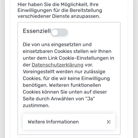
Hier haben Sie die Möglichkeit, Ihre
verdeutlichen die Notwendigkeit einer sorgfältigen
Einwilligungen für die Bereitstellung
Kontrolle von KI-Systemen in der Medizin.
verschiedener Dienste anzupassen.
Essenziell
Aus
2
Die von uns eingesetzten und
Wie lässt sich kontrollieren, ob KI-Systeme in der Medizin
einsetzbaren Cookies stellen wir Ihnen
sicher sind? Welche Anforderungen sollten KI-
unter dem Link Cookie-Einstellungen in
Anwendungen erfüllen?
der
Datenschutzerklärung
vor.
Voreingestellt werden nur zulässige
Dr. Abtin Rad
: Die europäischen Verordnungen für
Cookies, für die wir keine Einwilligung
Medizinprodukte und In-Vitro Diagnostika (MDR/IVDR)
benötigen. Weiteren funktionellen
unterteilen Medizinprodukte je nach Risiko in sieben
Cookies können Sie unten auf dieser
Seite durch Anwählen von "Ja"
Klassen. Bei Produkten, denen einen höheres Risiko
zustimmen.
zugesprochen wird, müssen Hersteller eine staatlich
autorisierte Prüfstelle (sog. Benannte Stelle)
Weitere Informationen
einbeziehen, um zu kontrollieren, ob das Produkt den
EU-Anforderungen entspricht. Diese