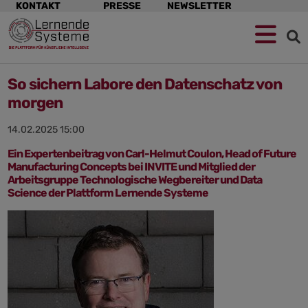
Navigation
KONTAKT
PRESSE
NEWSLETTER
überspringen
So sichern Labore den Datenschatz von
morgen
14.02.2025 15:00
Ein Expertenbeitrag von Carl-Helmut Coulon, Head of Future
Manufacturing Concepts bei INVITE und Mitglied der
Arbeitsgruppe Technologische Wegbereiter und Data
Science der Plattform Lernende Systeme