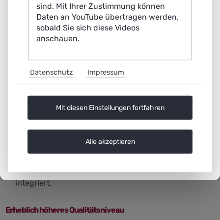
Konzept vorhanden sein, welches folgende Aspekte
sind. Mit Ihrer Zustimmung können
sicherstellt:
Daten an YouTube übertragen werden,
sobald Sie sich diese Videos
Technische Infrastruktur und Datenverfügbarkeit: Die
anschauen.
Daten müssen gesammelt, zentral verfügbar gehalten
und nachhaltig gespeichert werden.
Datenschutz
Impressum
Datenqualität: Die Qualität der Daten muss so hoch
wie möglich sein. Gerade in Laboren werden
Mit diesen Einstellungen fortfahren
Datensätze häufig per Copy&Paste übertragen,
schlimmstenfalls abgetippt, was Fehler begünstigt.
Generative KI kann hier unterstützen, indem sie
Alle akzeptieren
solche Fehlerquellen minimiert und Daten aus
verschiedenen Geräten und Systemen effizient
integriert.
Erheblich höheres Qualitätsniveau