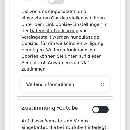
umfassende Datennutzung in Laboren bisher erschwert.
Die von uns eingesetzten und
Doch die Einführung generativer KI hat das Potential der
einsetzbaren Cookies stellen wir Ihnen
Datennutzung aus diesen Experimenten disruptiv
unter dem Link Cookie-Einstellungen in
verändert. So wie es generativer KI möglich ist, aus
der
Datenschutzerklärung
vor.
Voreingestellt werden nur zulässige
unterschiedlich strukturierten Daten im Internet zu
Cookies, für die wir keine Einwilligung
lernen, kann sie auch in Laboren Daten aus
benötigen. Weiteren funktionellen
verschiedenartigen Quellen in ein auf die Fragestellung
Cookies können Sie unten auf dieser
bezogenes Format überführen. Dabei vereinheitlicht sie
Seite durch Anwählen von "Ja"
zustimmen.
beispielsweise Maßeinheiten, füllt Datenlücken durch
gelernte Schätzungen und passt sich flexibel an neue
Weitere Informationen
Anforderungen an.
Dies bedeutet: Dank generativer KI wird kein
laborübergreifendes Datenmodell im Detail mehr
Zustimmung Youtube
benötigt, dass von vornherein sämtliche Eventualitäten
Auf dieser Website sind Videos
berücksichtigt. Es muss jedoch ein übergreifendes
eingebettet, die bei YouTube hinterlegt