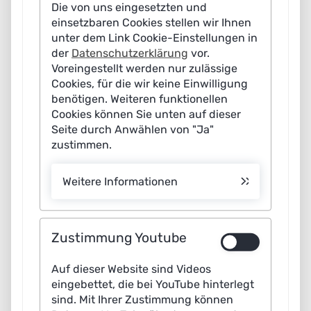
Forschung zu diskutieren. Die fünf universitären KI-
Die von uns eingesetzten und
einsetzbaren Cookies stellen wir Ihnen
Kompetenzzentren werden im Rahmen der KI-Strategie
unter dem Link Cookie-Einstellungen in
der Bundesregierung seit Juli 2022 dauerhaft vom Bund
der
Datenschutzerklärung
vor.
und dem jeweiligen Sitzland gefördert. Gemeinsam mit
Voreingestellt werden nur zulässige
dem DFKI bilden sie ein nationales Forschungsnetzwerk
Cookies, für die wir keine Einwilligung
benötigen. Weiteren funktionellen
und sind eine wichtige Säule des deutschen KI-
Cookies können Sie unten auf dieser
Ökosystems. Die Plattform Lernende Systeme war mit
Seite durch Anwählen von "Ja"
einem Informationsstand vertreten und tauschte sich
zustimmen.
vor Ort aus.
Weitere Informationen
Zustimmung Youtube
Auf dieser Website sind Videos
eingebettet, die bei YouTube hinterlegt
sind. Mit Ihrer Zustimmung können