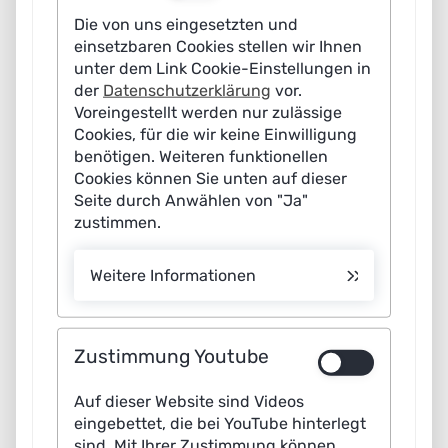
bereinigung getroffen werden. Ebenso entscheidend ist
Die von uns eingesetzten und
eine leistungsfähige digitale Infrastruktur, die
einsetzbaren Cookies stellen wir Ihnen
sicherstellt, dass KI-Algorithmen reibungslos integriert
unter dem Link Cookie-Einstellungen in
und ausgeführt werden. Nicht zuletzt braucht es die
der
Datenschutzerklärung
vor.
Voreingestellt werden nur zulässige
nötige KI-Kompetenz auf Seiten der Nutzerinnen und
Cookies, für die wir keine Einwilligung
Nutzer. Dabei geht es weniger um Fachkenntnisse in
benötigen. Weiteren funktionellen
den Bereichen Data Science, Machine Learning oder KI-
Cookies können Sie unten auf dieser
Engineering, sondern vielmehr um einen informierten,
Seite durch Anwählen von "Ja"
zustimmen.
fachgerechten und kritischen Umgang der
Mitarbeitenden mit den KI-Technologien im
Weitere Informationen
Arbeitsalltag. Nur so kann der Nutzen der Technologie
optimal entfaltet werden.
Zustimmung Youtube
Neben solchen Voraussetzungen zeigen sich auch
typische Hürden, die den KI-Einsatz erschweren.
Auf dieser Website sind Videos
Besonders die Ausgestaltung und Einhaltung von
eingebettet, die bei YouTube hinterlegt
Datenschutzrichtlinien, welche die Nutzung und
sind. Mit Ihrer Zustimmung können