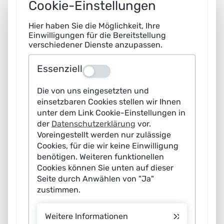
Cookie-Einstellungen
technologische Souveränität zum Wohle der
Gesellschaft sicherzustellen.
Hier haben Sie die Möglichkeit, Ihre
Einwilligungen für die Bereitstellung
verschiedener Dienste anzupassen.
„Als Schlüsseltechnologie ist KI zentral für die künftige
Wettbewerbsfähigkeit – sowohl von Unternehmen als
Essenziell
Aus
auch Standorten. Deutschland sollte daher seine
Stärken nutzen und vor allem in domänenspezifische KI
Die von uns eingesetzten und
investieren, um so seine technologische Souveränität
einsetzbaren Cookies stellen wir Ihnen
unter dem Link Cookie-Einstellungen in
auszubauen“, schreibt Claudia Eckert, Co-Vorsitzende
der
Datenschutzerklärung
vor.
der Plattform Lernende Systeme. Dorothee Bär,
Voreingestellt werden nur zulässige
Bundesministerin für Forschung, Technologie und
Cookies, für die wir keine Einwilligung
Raumfahrt und ebenfalls Co-Vorsitzende der Plattform
benötigen. Weiteren funktionellen
Cookies können Sie unten auf dieser
formuliert es im Fortschrittsbericht so: “Wir wollen vorne
Seite durch Anwählen von "Ja"
mitspielen bei der nächsten KI-Generation und die
zustimmen.
nötigen Kapazitäten verfügbar machen, im engen
Schulterschluss von Bund und Ländern, Wissenschaft
Weitere Informationen