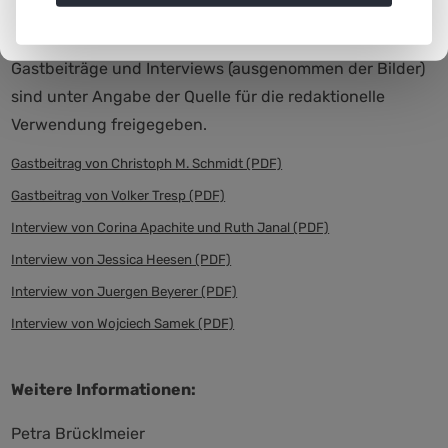
verfügbar.
Gastbeiträge und Interviews (ausgenommen der Bilder)
sind unter Angabe der Quelle für die redaktionelle
Verwendung freigegeben.
Gastbeitrag von Christoph M. Schmidt (PDF)
Gastbeitrag von Volker Tresp (PDF)
Interview von Corina Apachite und Ruth Janal (PDF)
Interview von Jessica Heesen (PDF)
Interview von Juergen Beyerer (PDF)
Interview von Wojciech Samek (PDF)
Weitere Informationen:
Petra Brücklmeier