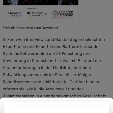
Fortschrittsbericht zum Download
In Form von Interviews und Gastbeiträgen beleuchten
Expertinnen und Experten der Plattform Lernende
Systeme Schwerpunkte der KI-Forschung und
Anwendung in Deutschland – etwa mit Blick auf die
Herausforderungen in der Medizintechnik oder
Entwicklungspotenziale im Bereich lernfähiger
Robotiksysteme und erklärbarer KI. Darüber hinaus
erörtern sie, wie KI die Arbeitswelt und das
Zusammenleben in einer demokratischen Gesellschaft
verändert und welche Rahmenbedingungen es braucht,
um internationale Wettbewerbsfähigkeit und langfristig