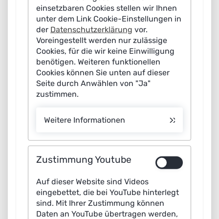
Anzahl online gestellter Formulare. Verständlichkeit,
einsetzbaren Cookies stellen wir Ihnen
unter dem Link Cookie-Einstellungen in
Zugänglichkeit, Fairness, Datenschutz, Transparenz und
der
Datenschutzerklärung
vor.
Rechenschaft sind keine „weichen“ Ziele, sondern harte
Voreingestellt werden nur zulässige
Qualitätskriterien. Gerade bei kritischen Anliegen wie
Cookies, für die wir keine Einwilligung
dem Wohnberechtigungsschein entscheidet sich, ob
benötigen. Weiteren funktionellen
Cookies können Sie unten auf dieser
Menschen ihre Ansprüche korrekt geltend machen
Seite durch Anwählen von "Ja"
können – oder ob Missverständnisse, fehlende
zustimmen.
Nachweise und Ablehnungen das System für alle teurer
machen. KI kann hier helfen, wenn sie wertebasiert
Weitere Informationen
gestaltet wird: als interaktiver Dialog, der erklärt,
abfragt, prüft und den Prozess nachvollziehbar macht –
statt als Tool, das nur Text generiert. Entscheidend ist,
Zustimmung Youtube
dass solche Systeme nicht am Reißbrett entstehen:
Auf dieser Website sind Videos
Bürgerinnen und Bürger, Sachbearbeitung, IT und
eingebettet, die bei YouTube hinterlegt
Datenschutz müssen von Anfang an gemeinsam
sind. Mit Ihrer Zustimmung können
definieren, was „hilfreich“, „zulässig“ und „prüfbar“
Daten an YouTube übertragen werden,