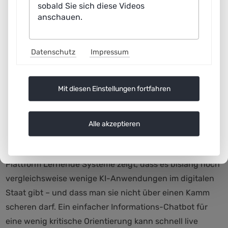
sobald Sie sich diese Videos
heißt.
anschauen.
Quelle: (Larbi Abdenebaoui, Saja Aljuneidi, Fynn
Horstmannshoff, Jochen Meyer, Susanne Boll: Value-
Datenschutz
Impressum
Driven Design for Public Administration: Insights from a
Generative Chatbot in a Housing Application Case Study.
FAccT 2025: 1554-1564)
Mit diesen Einstellungen fortfahren
Risikoklassen statt Blockade: Schnell bei Low-Risk, streng
bei High-Risk
Alle akzeptieren
Gleichzeitig muss man ehrlich sein: Nicht jede
Anwendung ist gleich. Unsere Analyse im Kontext der
Plattform Lernende Systeme zeigt, dass es bislang noch
vergleichsweise wenige KI-Anwendungen im digitalen
Staat gibt – und dass man sie nicht über einen Kamm
scheren darf. Ein einfacher Informations-Chatbot für
eine wenig kritische Orientierung kann schnell live