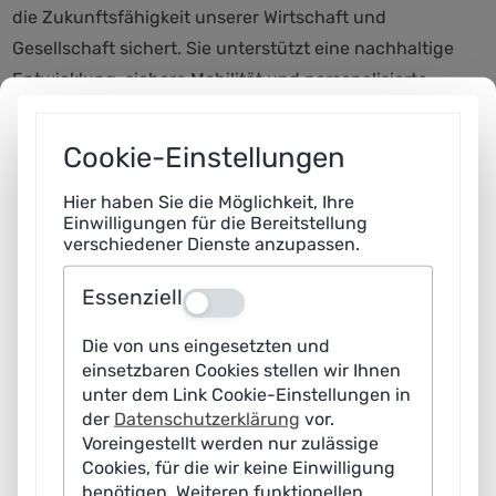
die Zukunftsfähigkeit unserer Wirtschaft und
Gesellschaft sichert. Sie unterstützt eine nachhaltige
Entwicklung, sichere Mobilität und personalisierte
Medizin. Damit die Potenziale der Künstlichen Intelligenz
den Menschen in Alltag und Arbeitswelt zu Gute
Cookie-Einstellungen
kommen, müssen wir ihren Einsatz vertrauenswürdig
Hier haben Sie die Möglichkeit, Ihre
gestalten. Die Plattform Lernende Systeme zeigt hierfür
Einwilligungen für die Bereitstellung
über ihre hochkarätigen Mitglieder Handlungsräume
verschiedener Dienste anzupassen.
auf“, so Jan Wörner, seit März 2021 Präsident von
Essenziell
acatech – Deutsche Akademie der
Aus
Technikwissenschaften. Zuvor war er Generaldirektor
Die von uns eingesetzten und
der Europäischen Weltraumagentur (ESA).
einsetzbaren Cookies stellen wir Ihnen
unter dem Link Cookie-Einstellungen in
Seit Gründung der Plattform Lernende Systeme haben
der
Datenschutzerklärung
vor.
die Bundesforschungsministerin und der acatech
Voreingestellt werden nur zulässige
Cookies, für die wir keine Einwilligung
Präsident das Amt der Co-Vorsitzenden des
benötigen. Weiteren funktionellen