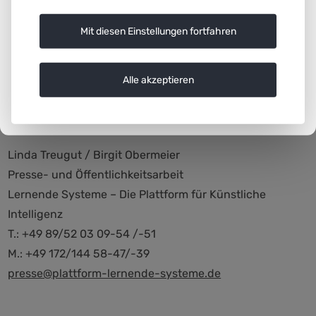
Seine Mitglieder aus Wissenschaft und Wirtschaft
Mit diesen Einstellungen fortfahren
repräsentieren wichtige Themen, Branchen und
Unternehmen unterschiedlicher Größe. Sie wurden vom
Bundesministerium für Bildung und Forschung (BMBF)
Alle akzeptieren
berufen
Weitere Informationen:
Linda Treugut / Birgit Obermeier
Presse- und Öffentlichkeitsarbeit
Lernende Systeme – Die Plattform für Künstliche
Intelligenz
T.: +49 89/52 03 09-54 /-51
M.: +49 172/144 58-47/-39
presse@plattform-lernende-systeme.de