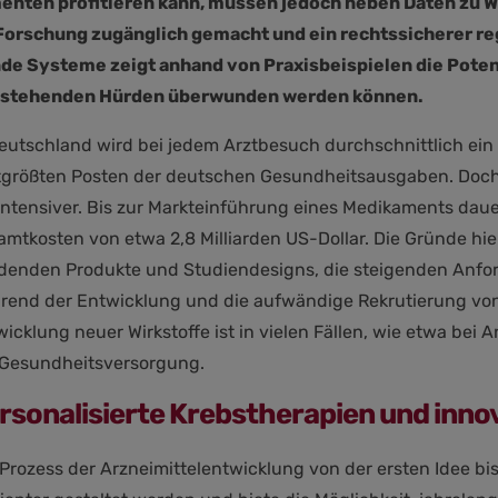
enten profitieren kann, müssen jedoch neben Daten zu W
e Forschung zugänglich gemacht und ein rechtssicherer 
nde Systeme zeigt anhand von Praxisbeispielen die Poten
 bestehenden Hürden überwunden werden können.
eutschland wird bei jedem Arztbesuch durchschnittlich ein 
ttgrößten Posten der deutschen Gesundheitsausgaben. Doch
intensiver. Bis zur Markteinführung eines Medikaments daue
mtkosten von etwa 2,8 Milliarden US-Dollar. Die Gründe hie
denden Produkte und Studiendesigns, die steigenden Anfo
rend der Entwicklung und die aufwändige Rekrutierung von 
icklung neuer Wirkstoffe ist in vielen Fällen, wie etwa bei A
 Gesundheitsversorgung.
rsonalisierte Krebstherapien und innov
Prozess der Arzneimittelentwicklung von der ersten Idee bi