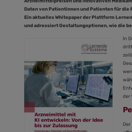
Arzneimittelpreisen und innovativen Medikam
Daten von Patientinnen und Patienten für di
Ein aktuelles Whitepaper der Plattform Lerne
und adressiert Gestaltungoptionen, wie die
In D
dri
zeit
Gesa
wer
wäh
Entw
der
Pe
Der 