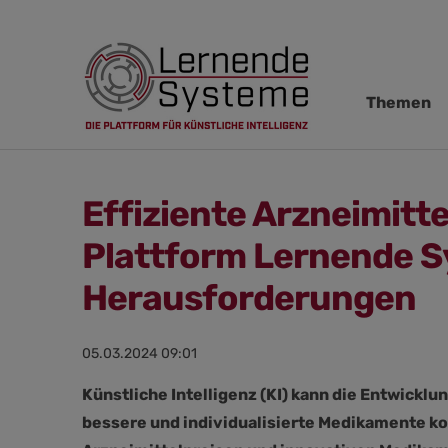
Navigation
Themen
übersprin
Effiziente Arzneimitt
Plattform Lernende S
Herausforderungen
05.03.2024 09:01
Künstliche Intelligenz (KI) kann die Entwickl
bessere und individualisierte Medikamente k