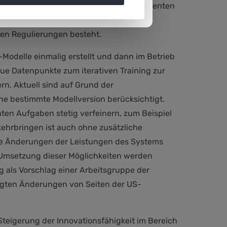
rschungszwecke an Patientinnen und Patienten
on Medizinprodukten nicht durch
en Regulierungen besteht.
Modelle einmalig erstellt und dann im Betrieb
ue Datenpunkte zum iterativen Training zur
n. Aktuell sind auf Grund der
e bestimmte Modellversion berücksichtigt.
nten Aufgaben stetig verfeinern, zum Beispiel
kehrbringen ist auch ohne zusätzliche
ete Änderungen der Leistungen des Systems
 Umsetzung dieser Möglichkeiten werden
 als Vorschlag einer Arbeitsgruppe der
elegten Änderungen von Seiten der US-
 Steigerung der Innovationsfähigkeit im Bereich