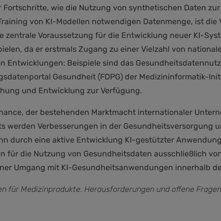
r Fortschritte, wie die Nutzung von synthetischen Daten z
 Training von KI-Modellen notwendigen Datenmenge, ist die V
 zentrale Voraussetzung für die Entwicklung neuer KI-Syst
elen, da er erstmals Zugang zu einer Vielzahl von national
iven Entwicklungen: Beispiele sind das Gesundheitsdatennutz
sdatenportal Gesundheit (FDPG) der Medizininformatik-Initi
schung und Entwicklung zur Verfügung.
Chance, der bestehenden Marktmacht internationaler Unter
its werden Verbesserungen in der Gesundheitsversorgung un
ann durch eine aktive Entwicklung KI-gestützter Anwendun
 für die Nutzung von Gesundheitsdaten ausschließlich von
räner Umgang mit KI-Gesundheitsanwendungen innerhalb der
en für Medizinprodukte. Herausforderungen und offene Fragen