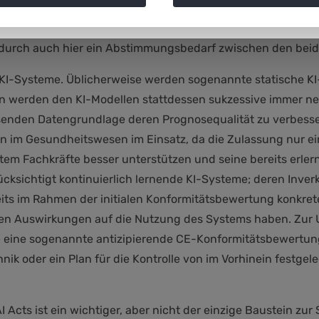
ifen hingegen größtenteils schon bei Geräten, die für Fo
he Regelung des AI Acts sollte daher für die Entwicklung v
durch auch hier ein Abstimmungsbedarf zwischen den beid
e KI-Systeme. Üblicherweise werden sogenannte statische KI-
en werden den KI-Modellen stattdessen sukzessive immer ne
hsenden Datengrundlage deren Prognosequalität zu verbesser
 im Gesundheitswesen im Einsatz, da die Zulassung nur ein
stem Fachkräfte besser unterstützen und seine bereits erler
ücksichtigt kontinuierlich lernende KI-Systeme; deren Inver
reits im Rahmen der initialen Konformitätsbewertung konkr
igen Auswirkungen auf die Nutzung des Systems haben. Zur
se eine sogenannte antizipierende CE-Konformitätsbewertung
nik oder ein Plan für die Kontrolle von im Vorhinein festg
cts ist ein wichtiger, aber nicht der einzige Baustein zur