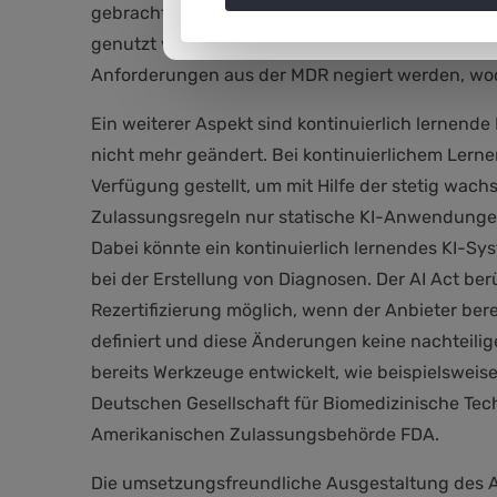
gebracht werden. Die Anforderungen der MDR gre
genutzt werden sollen. Die innovationsfreundlic
Anforderungen aus der MDR negiert werden, wo
Ein weiterer Aspekt sind kontinuierlich lernend
nicht mehr geändert. Bei kontinuierlichem Lern
Verfügung gestellt, um mit Hilfe der stetig wac
Zulassungsregeln nur statische KI-Anwendungen
Dabei könnte ein kontinuierlich lernendes KI-Sy
bei der Erstellung von Diagnosen. Der AI Act ber
Rezertifizierung möglich, wenn der Anbieter be
definiert und diese Änderungen keine nachteil
bereits Werkzeuge entwickelt, wie beispielswei
Deutschen Gesellschaft für Biomedizinische Tech
Amerikanischen Zulassungsbehörde FDA.
Die umsetzungsfreundliche Ausgestaltung des AI A